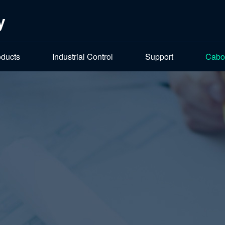
y
oducts
Industrial Control
Support
Cabo