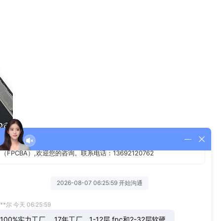
材料介质损耗与导体损耗更小；
性，密封性（吸水率小于0.004％）；