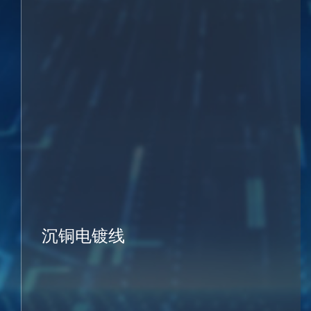
沉铜电镀线