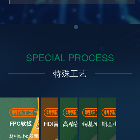
SPECIAL PROCESS
特殊工艺
FPC软板
HDI盲埋孔
高精密阻抗板
铜基/铝基板
铜基/铝基板
材料结构: 双面胶+低损耗黄色覆盖膜+（线路铜+