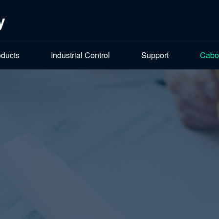
y
oducts
Industrial Control
Support
Cabo