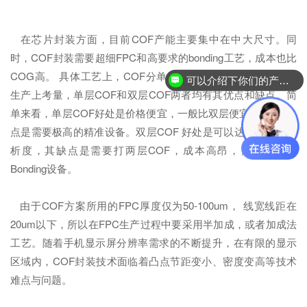
在芯片封装方面，目前COF产能主要集中在中大尺寸。同
时，COF封装需要超细FPC和高要求的bonding工艺，成本也比
COG高。 具体工艺上，COF分单层COF和双层COF。从整个
可以介绍下你们的产品么？
生产上考量，单层COF和双层COF两者均有其优点和缺点。简
单来看，单层COF好处是价格便宜，一般比双层便宜5倍，但缺
点是需要极高的精准设备。双层COF 好处是可以达到更高的解
析度，其缺点是需要打两层COF，成本高昂，需要更多的
Bonding设备。
由于COF方案所用的FPC厚度仅为50-100um， 线宽线距在
20um以下，所以在FPC生产过程中要采用半加成，或者加成法
工艺。随着手机显示屏分辨率需求的不断提升，在有限的显示
区域内，COF封装技术面临着凸点节距变小、密度变高等技术
难点与问题。