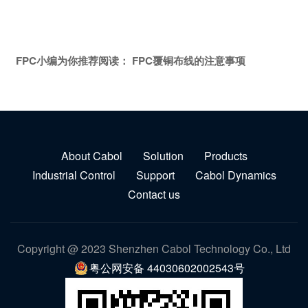
FPC小编为你推荐阅读：
FPC覆铜布线的注意事项
About Cabol
Solution
Products
Industrial Control
Support
Cabol Dynamics
Contact us
Copyright @ 2023 Shenzhen Cabol Technology Co., Ltd
粤公网安备 44030602002543号