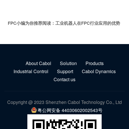
FPC小编为你推荐阅读：
工业机器人在FPC行业应用的优势
About Cabol
Solution
Products
Industrial Control
Support
Cabol Dynamics
Contact us
Copyright @ 2023 Shenzhen Cabol Technology Co., Ltd
粤公网安备 44030602002543号