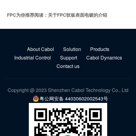
FPC为你推荐阅读：
关于FPC软板表面电镀的介绍
About Cabol
Solution
Products
Industrial Control
Support
Cabol Dynamics
Contact us
Copyright @ 2023 Shenzhen Cabol Technology Co., Ltd
粤公网安备 44030602002543号