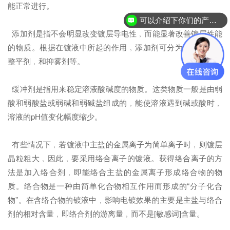
能正常进行。
可以介绍下你们的产品么？
添加剂是指不会明显改变镀层导电性﹐而能显著改善镀层性能
的物质。根据在镀液中所起的作用﹐添加剂可分为﹕光亮剂﹐
整平剂﹐和抑雾剂等。
缓冲剂是指用来稳定溶液酸碱度的物质。这类物质一般是由弱
酸和弱酸盐或弱碱和弱碱盐组成的﹐能使溶液遇到碱或酸时﹐
溶液的pH值变化幅度缩少。
有些情况下﹐若镀液中主盐的金属离子为简单离子时﹐则镀层
晶粒粗大﹐因此﹐要采用络合离子的镀液。获得络合离子的方
法是加入络合剂﹐即能络合主盐的金属离子形成络合物的物
质。络合物是一种由简单化合物相互作用而形成的“分子化合
物”。在含络合物的镀液中﹐影响电镀效果的主要是主盐与络合
剂的相对含量﹐即络合剂的游离量﹐而不是[敏感词]含量。