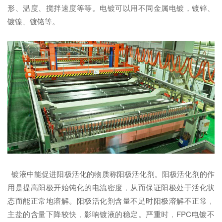
形、温度、搅拌速度等等。电镀可以用不同金属电镀，镀锌、
镀镍、镀铬等。
镀液中能促进阳极活化的物质称阳极活化剂。阳极活化剂的作
用是提高阳极开始钝化的电流密度﹐从而保证阳极处于活化状
态而能正常地溶解。阳极活化剂含量不足时阳极溶解不正常﹐
主盐的含量下降较快﹐影响镀液的稳定。严重时﹐FPC电镀不