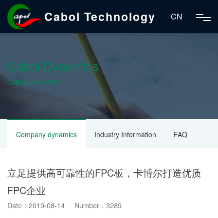
Cabol Technology
CN
Cabol Dynamics
CABOL DYNAMICS
Company dynamics
Industry Information
FAQ
立足提供高可靠性的FPC板，卡博尔打造优质
FPC企业
Date：2019-08-14 Number：3289