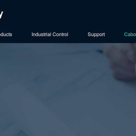
y
oducts
Industrial Control
Support
Cabo