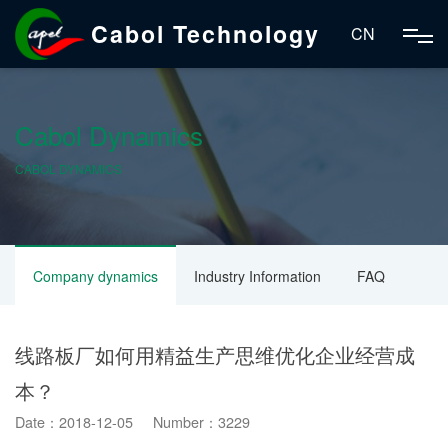
Cabol Technology
CN
Cabol Dynamics
CABOL DYNAMICS
Company dynamics
Industry Information
FAQ
线路板厂如何用精益生产思维优化企业经营成
本？
Date：2018-12-05 Number：3229