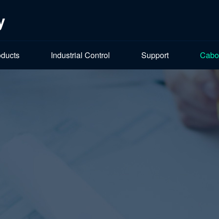
y
oducts
Industrial Control
Support
Cabo