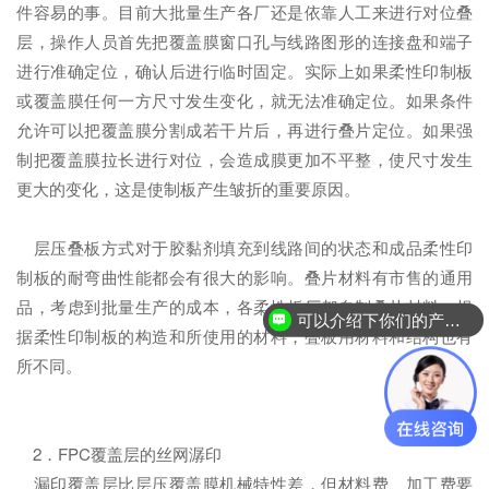
件容易的事。目前大批量生产各厂还是依靠人工来进行对位叠
层，操作人员首先把覆盖膜窗口孔与线路图形的连接盘和端子
进行准确定位，确认后进行临时固定。实际上如果柔性印制板
或覆盖膜任何一方尺寸发生变化，就无法准确定位。如果条件
允许可以把覆盖膜分割成若干片后，再进行叠片定位。如果强
制把覆盖膜拉长进行对位，会造成膜更加不平整，使尺寸发生
更大的变化，这是使制板产生皱折的重要原因。
层压叠板方式对于胶黏剂填充到线路间的状态和成品柔性印
制板的耐弯曲性能都会有很大的影响。叠片材料有市售的通用
品，考虑到批量生产的成本，各柔性板厂都自制叠片材料。根
可以介绍下你们的产品么？
据柔性印制板的构造和所使用的材料，叠板用材料和结构也有
所不同。
2．FPC覆盖层的丝网潺印
漏印覆盖层比层压覆盖膜机械特性差，但材料费、加工费要