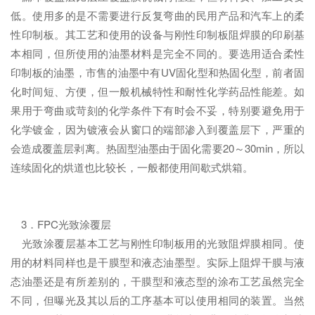
低。使用多的是不需要进行反复弯曲的民用产品和汽车上的柔
性印制板。其工艺和使用的设备与刚性印制板阻焊膜的印刷基
本相同，但所使用的油墨材料是完全不同的。要选用适合柔性
印制板的油墨，市售的油墨中有UV固化型和热固化型，前者固
化时间短、方便，但一般机械特性和耐性化学药品性能差。如
果用于弯曲或苛刻的化学条件下有时会不妥，特别要避免用于
化学镀金，因为镀液会从窗口的端部渗入到覆盖层下，严重的
会造成覆盖层剥离。热固型油墨由于固化需要20～30min，所以
连续固化的烘道也比较长，一般都使用间歇式烘箱。
3．FPC光致涂覆层
光致涂覆层基本工艺与刚性印制板用的光致阻焊膜相同。使
用的材料同样也是干膜型和液态油墨型。实际上阻焊干膜与液
态油墨还是有所差别的，干膜型和液态型的涂布工艺虽然完全
不同，但曝光及其以后的工序基本可以使用相同的装置。当然