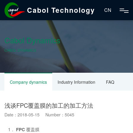
Cabol Technology
CN
Cabol Dynamics
CABOL DYNAMICS
Company dynamics
Industry Information
FAQ
浅谈FPC覆盖膜的加工的加工方法
Date：2018-05-15 Number：5045
1．
FPC
覆盖膜