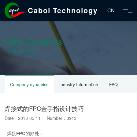
Cabol Technology
CN
Cabol Dynamics
CABOL DYNAMICS
Company dynamics
Industry Information
FAQ
焊接式的FPC金手指设计技巧
Date：2018-05-11 Number：3913
焊接
FPC
的好处：