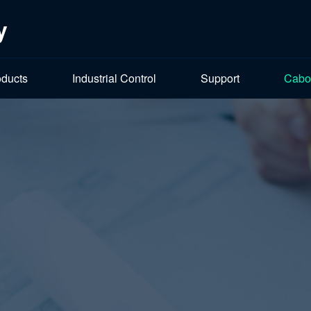
y
oducts
Industrial Control
Support
Cabo