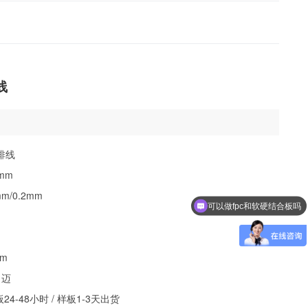
线
排线
mm
m/0.2mm
可以做fpc和软硬结合板吗
mm
1迈
4-48小时 / 样板1-3天出货