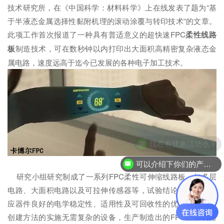
技术研究所，在《中国科学：材料科学》上在线发表了题为“基
于半液态金属选择性黏附机理的滚动涂覆与转印技术“的文章。
此项工作首次报道了一种具有普适意义的超快速FPC
柔性线路
板
制造技术，可在数秒钟以内打印出大面积高精密复杂液态金
属电路，速度远高于迄今已发展的各种电子加工技术。
现在有优惠活动么？
可以介绍下你们的产品么？
研究小组研究制成了一系列FPC柔性可伸缩线路板，如多层
电路、大面积电路以及可拉伸传感器等，试验结论展示出各相
应器件良好的电学稳定性、适用性及可回收性的优点。文中所
创建方法的实施无需复杂的设备，生产制造出的FPC柔性线路